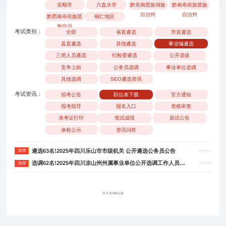
安顺市
六盘水市
黔东南苗族侗族
黔南布依族苗族
自治州
自治州
黔西南布依族苗
铜仁地区
族自治
考试类别：
全部
省直遴选
市直遴选
县直遴选
其他遴选
事业编遴选
三类人员遴选
纪检委遴选
公开选拔
竞争上岗
公务员选调
事业单位选调
其他选调
SEO遴选资讯
考试资讯：
招考公告
职位表下载
官方通知
报考指导
报名入口
资格审查
准考证打印
笔试成绩
面试公告
体检公示
资讯问答
遴选63名!2025年四川乐山市市级机关 公开遴选公务员公告
推荐
03月27日
选调62名!2025年四川凉山州州属事业单位公开选调工作人员公告
推荐
03月27日
共 0 页/0条记录