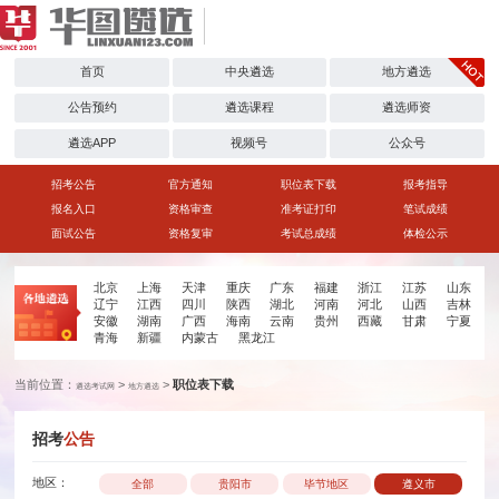
首页
中央遴选
地方遴选
公告预约
遴选课程
遴选师资
遴选APP
视频号
公众号
招考公告
官方通知
职位表下载
报考指导
报名入口
资格审查
准考证打印
笔试成绩
面试公告
资格复审
考试总成绩
体检公示
北京
上海
天津
重庆
广东
福建
浙江
江苏
山东
辽宁
江西
四川
陕西
湖北
河南
河北
山西
吉林
安徽
湖南
广西
海南
云南
贵州
西藏
甘肃
宁夏
青海
新疆
内蒙古
黑龙江
当前位置：
>
>
职位表下载
遴选考试网
地方遴选
招考
公告
地区：
全部
贵阳市
毕节地区
遵义市