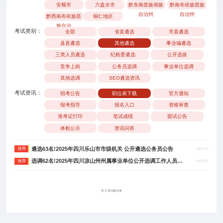
安顺市
六盘水市
黔东南苗族侗族
黔南布依族苗族
自治州
自治州
黔西南布依族苗
铜仁地区
族自治
考试类别：
全部
省直遴选
市直遴选
县直遴选
其他遴选
事业编遴选
三类人员遴选
纪检委遴选
公开选拔
竞争上岗
公务员选调
事业单位选调
其他选调
SEO遴选资讯
考试资讯：
招考公告
职位表下载
官方通知
报考指导
报名入口
资格审查
准考证打印
笔试成绩
面试公告
体检公示
资讯问答
遴选63名!2025年四川乐山市市级机关 公开遴选公务员公告
推荐
03月27日
选调62名!2025年四川凉山州州属事业单位公开选调工作人员公告
推荐
03月27日
共 0 页/0条记录