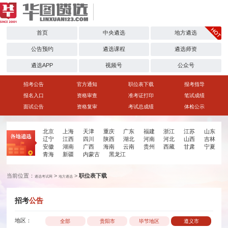
首页
中央遴选
地方遴选
公告预约
遴选课程
遴选师资
遴选APP
视频号
公众号
招考公告
官方通知
职位表下载
报考指导
报名入口
资格审查
准考证打印
笔试成绩
面试公告
资格复审
考试总成绩
体检公示
北京
上海
天津
重庆
广东
福建
浙江
江苏
山东
辽宁
江西
四川
陕西
湖北
河南
河北
山西
吉林
安徽
湖南
广西
海南
云南
贵州
西藏
甘肃
宁夏
青海
新疆
内蒙古
黑龙江
当前位置：
>
>
职位表下载
遴选考试网
地方遴选
招考
公告
地区：
全部
贵阳市
毕节地区
遵义市