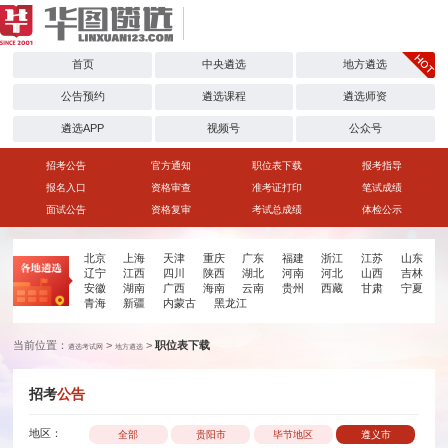
首页
中央遴选
地方遴选
公告预约
遴选课程
遴选师资
遴选APP
视频号
公众号
招考公告
官方通知
职位表下载
报考指导
报名入口
资格审查
准考证打印
笔试成绩
面试公告
资格复审
考试总成绩
体检公示
北京
上海
天津
重庆
广东
福建
浙江
江苏
山东
辽宁
江西
四川
陕西
湖北
河南
河北
山西
吉林
安徽
湖南
广西
海南
云南
贵州
西藏
甘肃
宁夏
青海
新疆
内蒙古
黑龙江
当前位置：
>
>
职位表下载
遴选考试网
地方遴选
招考
公告
地区：
全部
贵阳市
毕节地区
遵义市