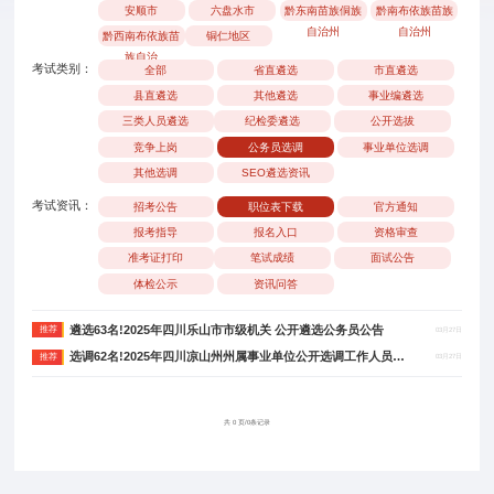
安顺市
六盘水市
黔东南苗族侗族
黔南布依族苗族
自治州
自治州
黔西南布依族苗
铜仁地区
族自治
考试类别：
全部
省直遴选
市直遴选
县直遴选
其他遴选
事业编遴选
三类人员遴选
纪检委遴选
公开选拔
竞争上岗
公务员选调
事业单位选调
其他选调
SEO遴选资讯
考试资讯：
招考公告
职位表下载
官方通知
报考指导
报名入口
资格审查
准考证打印
笔试成绩
面试公告
体检公示
资讯问答
遴选63名!2025年四川乐山市市级机关 公开遴选公务员公告
推荐
03月27日
选调62名!2025年四川凉山州州属事业单位公开选调工作人员公告
推荐
03月27日
共 0 页/0条记录