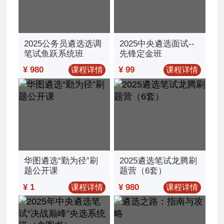
2025公务员遴选选调
2025中央遴选面试--
笔试鱼跃系统班
先锋定金班
¥ 980
¥ 99
课程详情
课程详情
华图遴选“勤为径”刷
2025遴选笔试龙腾刷
题公开课
题营（6套）
¥ 1
¥ 980
课程详情
课程详情