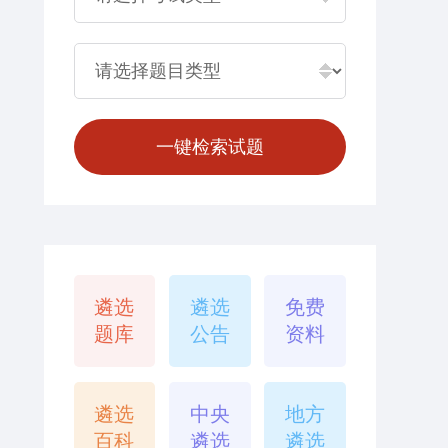
遴选
遴选
免费
题库
公告
资料
遴选
中央
地方
百科
遴选
遴选