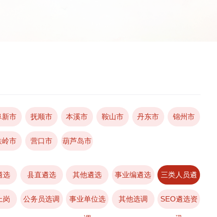
阜新市
抚顺市
本溪市
鞍山市
丹东市
锦州市
铁岭市
营口市
葫芦岛市
遴选
县直遴选
其他遴选
事业编遴选
三类人员遴
选
上岗
公务员选调
事业单位选
其他选调
SEO遴选资