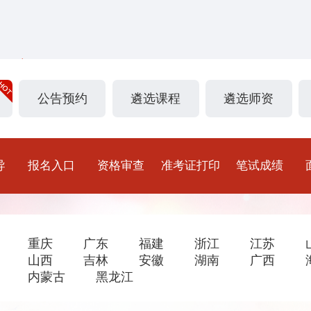
公告预约
遴选课程
遴选师资
导
报名入口
资格审查
准考证打印
笔试成绩
重庆
广东
福建
浙江
江苏
山西
吉林
安徽
湖南
广西
内蒙古
黑龙江