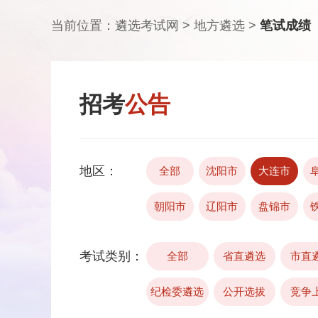
当前位置：
遴选考试网
>
地方遴选
>
笔试成绩
招考
公告
地区：
全部
沈阳市
大连市
朝阳市
辽阳市
盘锦市
考试类别：
全部
省直遴选
市直
纪检委遴选
公开选拔
竞争