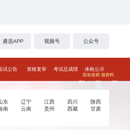
遴选APP
视频号
公众号
面试公告
资格复审
考试总成绩
体检公示
添加老师 领资料
遴选
资料
网课
|
|
山东
辽宁
江西
四川
陕西
海南
云南
贵州
西藏
甘肃