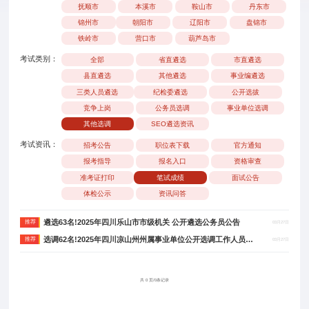
抚顺市
本溪市
鞍山市
丹东市
锦州市
朝阳市
辽阳市
盘锦市
铁岭市
营口市
葫芦岛市
考试类别：
全部
省直遴选
市直遴选
县直遴选
其他遴选
事业编遴选
三类人员遴选
纪检委遴选
公开选拔
竞争上岗
公务员选调
事业单位选调
其他选调
SEO遴选资讯
考试资讯：
招考公告
职位表下载
官方通知
报考指导
报名入口
资格审查
准考证打印
笔试成绩
面试公告
体检公示
资讯问答
遴选63名!2025年四川乐山市市级机关 公开遴选公务员公告
推荐
03月27日
选调62名!2025年四川凉山州州属事业单位公开选调工作人员公告
推荐
03月27日
共 0 页/0条记录