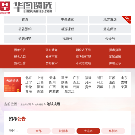
首页
中央遴选
地方遴选
公告预约
遴选课程
遴选师资
遴选APP
视频号
公众号
招考公告
官方通知
职位表下载
报考指导
报名入口
资格审查
准考证打印
笔试成绩
面试公告
资格复审
考试总成绩
体检公示
北京
上海
天津
重庆
广东
福建
浙江
江苏
山东
辽宁
江西
四川
陕西
湖北
河南
河北
山西
吉林
安徽
湖南
广西
海南
云南
贵州
西藏
甘肃
宁夏
青海
新疆
内蒙古
黑龙江
当前位置：
>
>
笔试成绩
遴选考试网
地方遴选
招考
公告
地区：
全部
沈阳市
大连市
阜新市