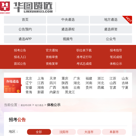
首页
中央遴选
地方遴选
公告预约
遴选课程
遴选师资
遴选APP
视频号
公众号
招考公告
官方通知
职位表下载
报考指导
报名入口
资格审查
准考证打印
笔试成绩
面试公告
资格复审
考试总成绩
体检公示
北京
上海
天津
重庆
广东
福建
浙江
江苏
山东
辽宁
江西
四川
陕西
湖北
河南
河北
山西
吉林
安徽
湖南
广西
海南
云南
贵州
西藏
甘肃
宁夏
青海
新疆
内蒙古
黑龙江
当前位置：
>
>
体检公示
遴选考试网
地方遴选
招考
公告
地区：
全部
沈阳市
大连市
阜新市