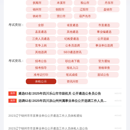
抚顺市
本溪市
鞍山市
丹东市
锦州市
朝阳市
辽阳市
盘锦市
铁岭市
营口市
葫芦岛市
考试类别：
全部
省直遴选
市直遴选
县直遴选
其他遴选
事业编遴选
三类人员遴选
纪检委遴选
公开选拔
竞争上岗
公务员选调
事业单位选调
其他选调
SEO遴选资讯
考试资讯：
招考公告
职位表下载
官方通知
报考指导
报名入口
资格审查
准考证打印
笔试成绩
面试公告
体检公示
资讯问答
遴选63名!2025年四川乐山市市级机关 公开遴选公务员公告
推荐
03月27日
选调62名!2025年四川凉山州州属事业单位公开选调工作人员公告
推荐
03月27日
2023辽宁锦州市市直事业单位公开遴选工作人员体检通知
09月20日
2023辽宁锦州市市直事业单位公开遴选工作人员体检人选公告
09月20日