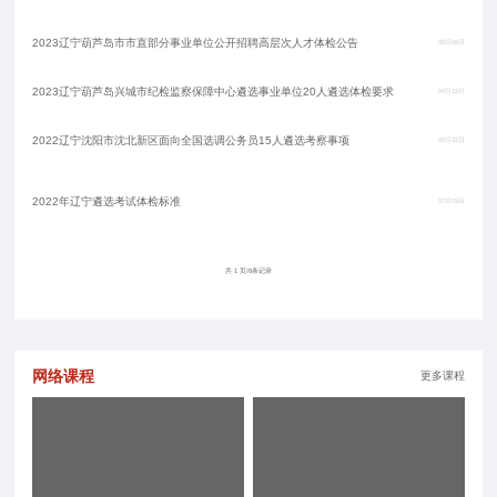
2023辽宁葫芦岛市市直部分事业单位公开招聘高层次人才体检公告
08月09日
2023辽宁葫芦岛兴城市纪检监察保障中心遴选事业单位20人遴选体检要求
04月19日
2022辽宁沈阳市沈北新区面向全国选调公务员15人遴选考察事项
09月22日
2022年辽宁遴选考试体检标准
07月19日
共 1 页/6条记录
网络课程
更多课程