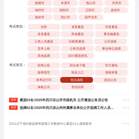
抚顺市
本溪市
鞍山市
丹东市
锦州市
朝阳市
辽阳市
盘锦市
铁岭市
营口市
葫芦岛市
考试类别：
全部
省直遴选
市直遴选
县直遴选
其他遴选
事业编遴选
三类人员遴选
纪检委遴选
公开选拔
竞争上岗
公务员选调
事业单位选调
其他选调
SEO遴选资讯
考试资讯：
招考公告
职位表下载
官方通知
报考指导
报名入口
资格审查
准考证打印
笔试成绩
面试公告
体检公示
资讯问答
遴选63名!2025年四川乐山市市级机关 公开遴选公务员公告
推荐
03月27日
选调62名!2025年四川凉山州州属事业单位公开选调工作人员公告
推荐
03月27日
2022辽宁省纪检监察和巡视工作数据中心遴选15人成绩查询
07月25日