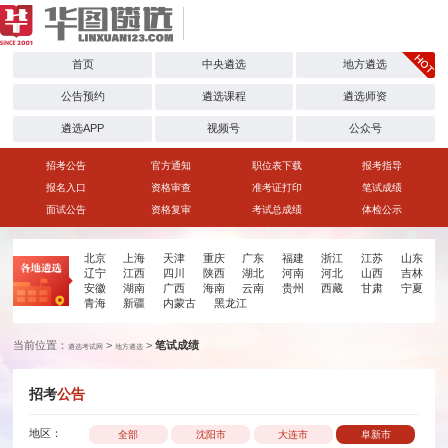
首页
中央遴选
地方遴选
公告预约
遴选课程
遴选师资
遴选APP
视频号
公众号
招考公告
官方通知
职位表下载
报考指导
报名入口
资格审查
准考证打印
笔试成绩
面试公告
资格复审
考试总成绩
体检公示
北京
上海
天津
重庆
广东
福建
浙江
江苏
山东
辽宁
江西
四川
陕西
湖北
河南
河北
山西
吉林
安徽
湖南
广西
海南
云南
贵州
西藏
甘肃
宁夏
青海
新疆
内蒙古
黑龙江
当前位置：
>
>
笔试成绩
遴选考试网
地方遴选
招考
公告
地区：
全部
沈阳市
大连市
阜新市