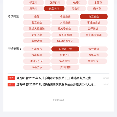
保定市
张家口市
沧州市
承德市
廊坊市
秦皇岛市
唐山市
衡水市
考试类别：
全部
省直遴选
市直遴选
县直遴选
其他遴选
事业编遴选
三类人员遴选
纪检委遴选
公开选拔
竞争上岗
公务员选调
事业单位选调
其他选调
SEO遴选资讯
考试资讯：
招考公告
职位表下载
官方通知
报考指导
报名入口
资格审查
准考证打印
笔试成绩
面试公告
体检公示
资讯问答
遴选63名!2025年四川乐山市市级机关 公开遴选公务员公告
推荐
03月27日
选调62名!2025年四川凉山州州属事业单位公开选调工作人员公告
推荐
03月27日
共 0 页/0条记录