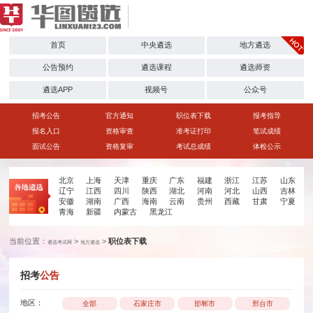
首页
中央遴选
地方遴选
公告预约
遴选课程
遴选师资
遴选APP
视频号
公众号
招考公告
官方通知
职位表下载
报考指导
报名入口
资格审查
准考证打印
笔试成绩
面试公告
资格复审
考试总成绩
体检公示
北京
上海
天津
重庆
广东
福建
浙江
江苏
山东
辽宁
江西
四川
陕西
湖北
河南
河北
山西
吉林
安徽
湖南
广西
海南
云南
贵州
西藏
甘肃
宁夏
青海
新疆
内蒙古
黑龙江
当前位置：
>
>
职位表下载
遴选考试网
地方遴选
招考
公告
地区：
全部
石家庄市
邯郸市
邢台市