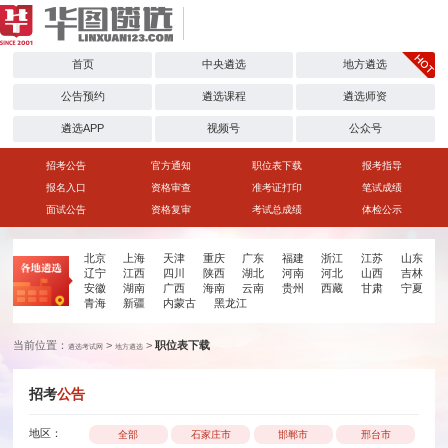
首页
中央遴选
地方遴选
公告预约
遴选课程
遴选师资
遴选APP
视频号
公众号
招考公告
官方通知
职位表下载
报考指导
报名入口
资格审查
准考证打印
笔试成绩
面试公告
资格复审
考试总成绩
体检公示
北京
上海
天津
重庆
广东
福建
浙江
江苏
山东
辽宁
江西
四川
陕西
湖北
河南
河北
山西
吉林
安徽
湖南
广西
海南
云南
贵州
西藏
甘肃
宁夏
青海
新疆
内蒙古
黑龙江
当前位置：
>
>
职位表下载
遴选考试网
地方遴选
招考
公告
地区：
全部
石家庄市
邯郸市
邢台市