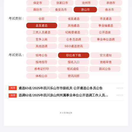
保定市
张家口市
沧州市
承德市
廊坊市
秦皇岛市
唐山市
衡水市
考试类别：
全部
省直遴选
市直遴选
县直遴选
其他遴选
事业编遴选
三类人员遴选
纪检委遴选
公开选拔
竞争上岗
公务员选调
事业单位选调
其他选调
SEO遴选资讯
考试资讯：
招考公告
职位表下载
官方通知
报考指导
报名入口
资格审查
准考证打印
笔试成绩
面试公告
体检公示
资讯问答
遴选63名!2025年四川乐山市市级机关 公开遴选公务员公告
推荐
03月27日
选调62名!2025年四川凉山州州属事业单位公开选调工作人员公告
推荐
03月27日
共 0 页/0条记录