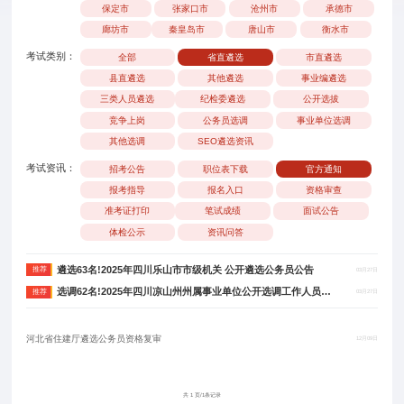
保定市
张家口市
沧州市
承德市
廊坊市
秦皇岛市
唐山市
衡水市
考试类别：
全部
省直遴选
市直遴选
县直遴选
其他遴选
事业编遴选
三类人员遴选
纪检委遴选
公开选拔
竞争上岗
公务员选调
事业单位选调
其他选调
SEO遴选资讯
考试资讯：
招考公告
职位表下载
官方通知
报考指导
报名入口
资格审查
准考证打印
笔试成绩
面试公告
体检公示
资讯问答
遴选63名!2025年四川乐山市市级机关 公开遴选公务员公告
推荐
03月27日
选调62名!2025年四川凉山州州属事业单位公开选调工作人员公告
推荐
03月27日
河北省住建厅遴选公务员资格复审
12月09日
共 1 页/1条记录