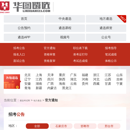
首页
中央遴选
地方遴选
公告预约
遴选课程
遴选师资
遴选APP
视频号
公众号
招考公告
官方通知
职位表下载
报考指导
报名入口
资格审查
准考证打印
笔试成绩
面试公告
资格复审
考试总成绩
体检公示
北京
上海
天津
重庆
广东
福建
浙江
江苏
山东
辽宁
江西
四川
陕西
湖北
河南
河北
山西
吉林
安徽
湖南
广西
海南
云南
贵州
西藏
甘肃
宁夏
青海
新疆
内蒙古
黑龙江
当前位置：
>
>
官方通知
遴选考试网
地方遴选
招考
公告
地区：
全部
石家庄市
邯郸市
邢台市