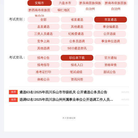
安顺市
六盘水市
黔东南苗族侗族
黔南布依族苗族
自治州
自治州
黔西南布依族苗
铜仁地区
族自治
考试类别：
全部
省直遴选
市直遴选
县直遴选
其他遴选
事业编遴选
三类人员遴选
纪检委遴选
公开选拔
竞争上岗
公务员选调
事业单位选调
其他选调
SEO遴选资讯
考试资讯：
招考公告
职位表下载
官方通知
报考指导
报名入口
资格审查
准考证打印
笔试成绩
面试公告
体检公示
资讯问答
遴选63名!2025年四川乐山市市级机关 公开遴选公务员公告
推荐
03月27日
选调62名!2025年四川凉山州州属事业单位公开选调工作人员公告
推荐
03月27日
共 0 页/0条记录