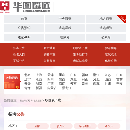
首页
中央遴选
地方遴选
公告预约
遴选课程
遴选师资
遴选APP
视频号
公众号
招考公告
官方通知
职位表下载
报考指导
报名入口
资格审查
准考证打印
笔试成绩
面试公告
资格复审
考试总成绩
体检公示
北京
上海
天津
重庆
广东
福建
浙江
江苏
山东
辽宁
江西
四川
陕西
湖北
河南
河北
山西
吉林
安徽
湖南
广西
海南
云南
贵州
西藏
甘肃
宁夏
青海
新疆
内蒙古
黑龙江
当前位置：
>
>
职位表下载
遴选考试网
地方遴选
招考
公告
地区：
全部
贵阳市
毕节地区
遵义市