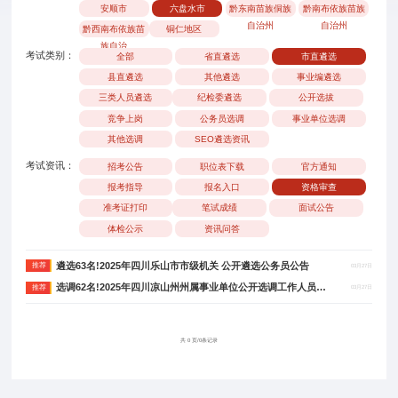
安顺市
六盘水市
黔东南苗族侗族
黔南布依族苗族
自治州
自治州
黔西南布依族苗
铜仁地区
族自治
考试类别：
全部
省直遴选
市直遴选
县直遴选
其他遴选
事业编遴选
三类人员遴选
纪检委遴选
公开选拔
竞争上岗
公务员选调
事业单位选调
其他选调
SEO遴选资讯
考试资讯：
招考公告
职位表下载
官方通知
报考指导
报名入口
资格审查
准考证打印
笔试成绩
面试公告
体检公示
资讯问答
遴选63名!2025年四川乐山市市级机关 公开遴选公务员公告
推荐
03月27日
选调62名!2025年四川凉山州州属事业单位公开选调工作人员公告
推荐
03月27日
共 0 页/0条记录