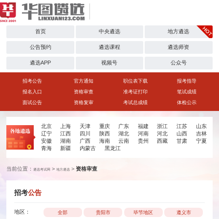
首页
中央遴选
地方遴选
公告预约
遴选课程
遴选师资
遴选APP
视频号
公众号
招考公告
官方通知
职位表下载
报考指导
报名入口
资格审查
准考证打印
笔试成绩
面试公告
资格复审
考试总成绩
体检公示
北京
上海
天津
重庆
广东
福建
浙江
江苏
山东
辽宁
江西
四川
陕西
湖北
河南
河北
山西
吉林
安徽
湖南
广西
海南
云南
贵州
西藏
甘肃
宁夏
青海
新疆
内蒙古
黑龙江
当前位置：
>
>
资格审查
遴选考试网
地方遴选
招考
公告
地区：
全部
贵阳市
毕节地区
遵义市