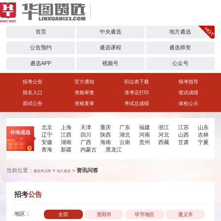
首页
中央遴选
地方遴选
公告预约
遴选课程
遴选师资
遴选APP
视频号
公众号
招考公告
官方通知
职位表下载
报考指导
报名入口
资格审查
准考证打印
笔试成绩
面试公告
资格复审
考试总成绩
体检公示
北京
上海
天津
重庆
广东
福建
浙江
江苏
山东
辽宁
江西
四川
陕西
湖北
河南
河北
山西
吉林
安徽
湖南
广西
海南
云南
贵州
西藏
甘肃
宁夏
青海
新疆
内蒙古
黑龙江
当前位置：
>
>
资讯问答
遴选考试网
地方遴选
招考
公告
地区：
全部
贵阳市
毕节地区
遵义市