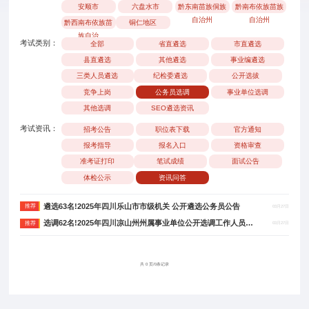
安顺市
六盘水市
黔东南苗族侗族
黔南布依族苗族
自治州
自治州
黔西南布依族苗
铜仁地区
族自治
考试类别：
全部
省直遴选
市直遴选
县直遴选
其他遴选
事业编遴选
三类人员遴选
纪检委遴选
公开选拔
竞争上岗
公务员选调
事业单位选调
其他选调
SEO遴选资讯
考试资讯：
招考公告
职位表下载
官方通知
报考指导
报名入口
资格审查
准考证打印
笔试成绩
面试公告
体检公示
资讯问答
遴选63名!2025年四川乐山市市级机关 公开遴选公务员公告
推荐
03月27日
选调62名!2025年四川凉山州州属事业单位公开选调工作人员公告
推荐
03月27日
共 0 页/0条记录