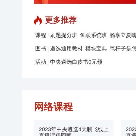
更多推荐
|
课程
刷题提分班
鱼跃系统班
畅享立夏
|
图书
遴选通用教材
模块宝典
笔杆子是
|
活动
中央遴选白皮书0元领
网络课程
2023年中央遴选4天鹏飞线上
20
直播课程回顾
直播