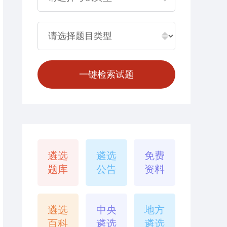
遴选
遴选
免费
题库
公告
资料
遴选
中央
地方
百科
遴选
遴选