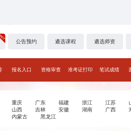
公告预约
遴选课程
遴选师资
导
报名入口
资格审查
准考证打印
笔试成绩
重庆
广东
福建
浙江
江苏
山西
吉林
安徽
湖南
广西
内蒙古
黑龙江