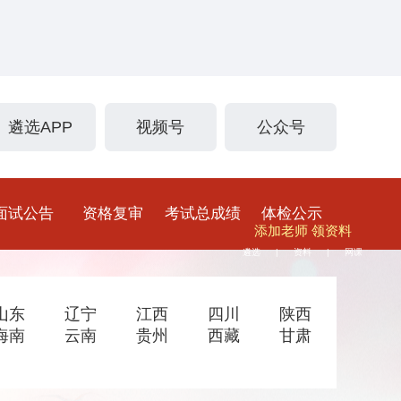
遴选APP
视频号
公众号
面试公告
资格复审
考试总成绩
体检公示
添加老师 领资料
遴选
资料
网课
|
|
山东
辽宁
江西
四川
陕西
海南
云南
贵州
西藏
甘肃