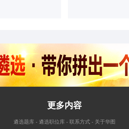
更多内容
遴选题库
-
遴选职位库
-
联系方式
-
关于华图