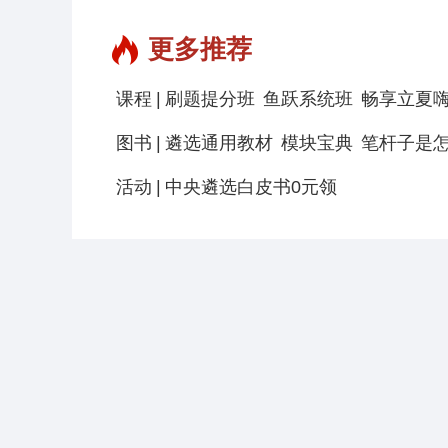
更多推荐
|
课程
刷题提分班
鱼跃系统班
畅享立夏
|
图书
遴选通用教材
模块宝典
笔杆子是
|
活动
中央遴选白皮书0元领