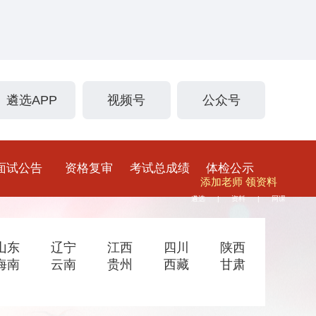
遴选APP
视频号
公众号
面试公告
资格复审
考试总成绩
体检公示
添加老师 领资料
遴选
资料
网课
|
|
山东
辽宁
江西
四川
陕西
海南
云南
贵州
西藏
甘肃