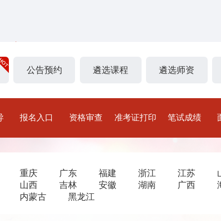
公告预约
遴选课程
遴选师资
导
报名入口
资格审查
准考证打印
笔试成绩
重庆
广东
福建
浙江
江苏
山西
吉林
安徽
湖南
广西
内蒙古
黑龙江