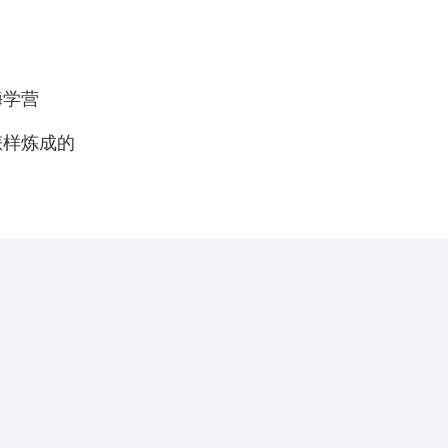
嗨学营
怎样炼成的