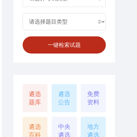
遴选
遴选
免费
题库
公告
资料
遴选
中央
地方
百科
遴选
遴选