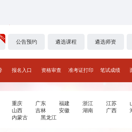
公告预约
遴选课程
遴选师资
导
报名入口
资格审查
准考证打印
笔试成绩
重庆
广东
福建
浙江
江苏
山西
吉林
安徽
湖南
广西
内蒙古
黑龙江