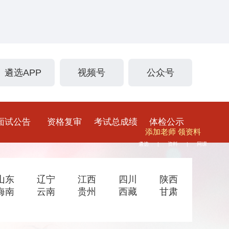
遴选APP
视频号
公众号
面试公告
资格复审
考试总成绩
体检公示
添加老师 领资料
遴选
资料
网课
|
|
山东
辽宁
江西
四川
陕西
海南
云南
贵州
西藏
甘肃