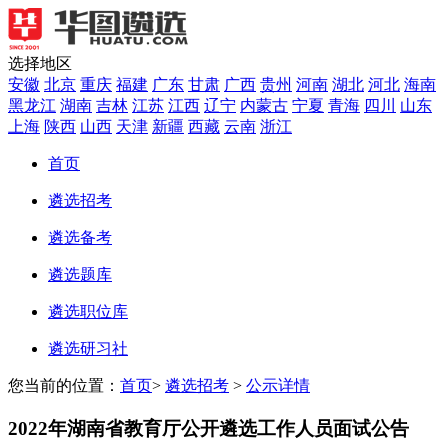
选择地区
安徽
北京
重庆
福建
广东
甘肃
广西
贵州
河南
湖北
河北
海南
黑龙江
湖南
吉林
江苏
江西
辽宁
内蒙古
宁夏
青海
四川
山东
上海
陕西
山西
天津
新疆
西藏
云南
浙江
首页
遴选招考
遴选备考
遴选题库
遴选职位库
遴选研习社
您当前的位置：
首页
>
遴选招考
>
公示详情
2022年湖南省教育厅公开遴选工作人员面试公告